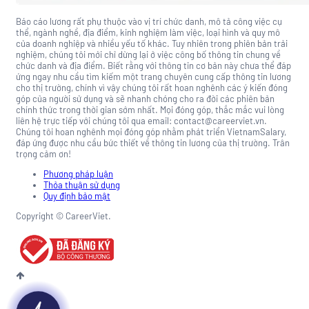
Báo cáo lương rất phụ thuộc vào vị trí chức danh, mô tả công việc cụ
thể, ngành nghề, địa điểm, kinh nghiệm làm việc, loại hình và quy mô
của doanh nghiệp và nhiều yếu tố khác. Tuy nhiên trong phiên bản trải
nghiệm, chúng tôi mới chỉ dừng lại ở việc công bố thông tin chung về
chức danh và địa điểm. Biết rằng với thông tin cơ bản này chưa thể đáp
ứng ngay nhu cầu tìm kiếm một trang chuyên cung cấp thông tin lương
cho thị trường, chính vì vậy chúng tôi rất hoan nghênh các ý kiến đóng
góp của người sử dụng và sẽ nhanh chóng cho ra đời các phiên bản
chính thức trong thời gian sớm nhất. Mọi đóng góp, thắc mắc vui lòng
liên hệ trực tiếp với chúng tôi qua email: contact@careerviet.vn.
Chúng tôi hoan nghênh mọi đóng góp nhằm phát triển VietnamSalary,
đáp ứng được nhu cầu bức thiết về thông tin lương của thị trường. Trân
trọng cảm ơn!
Phương pháp luận
Thỏa thuận sử dụng
Quy định bảo mật
Copyright © CareerViet.