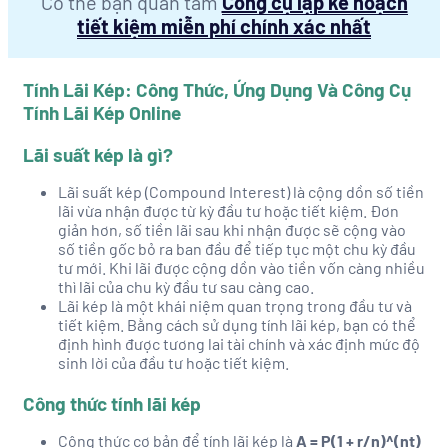
Có thể bạn quan tâm
Công cụ lập kế hoạch
Sản xuất / Vận hành sản xuất
tiết kiệm miễn phí chính xác nhất
Tài chính / Đầu tư
Thống kê
Tính Lãi Kép: Công Thức, Ứng Dụng Và Công Cụ
Tính Lãi Kép Online
Thu mua / Vật tư
Thủy lợi
Lãi suất kép là gì?
Thủy sản / Hải sản
Lãi suất kép (Compound Interest) là cộng dồn số tiền
lãi vừa nhận được từ kỳ đầu tư hoặc tiết kiệm. Đơn
Thực phẩm & Đồ uống
giản hơn, số tiền lãi sau khi nhận được sẽ cộng vào
Thư viện
số tiền gốc bỏ ra ban đầu để tiếp tục một chu kỳ đầu
tư mới. Khi lãi được cộng dồn vào tiền vốn càng nhiều
Tiếp thị / Marketing
thì lãi của chu kỳ đầu tư sau càng cao.
Lãi kép là một khái niệm quan trọng trong đầu tư và
Tiếp thị trực tuyến
tiết kiệm. Bằng cách sử dụng tính lãi kép, bạn có thể
Tổ chức sự kiện
định hình được tương lai tài chính và xác định mức độ
sinh lời của đầu tư hoặc tiết kiệm.
Trắc địa / Địa Chất
Công thức tính lãi kép
Truyền hình / Báo chí / Biên tập
Tư vấn
Công thức cơ bản để tính lãi kép là
A = P(1 + r/n)^(nt)