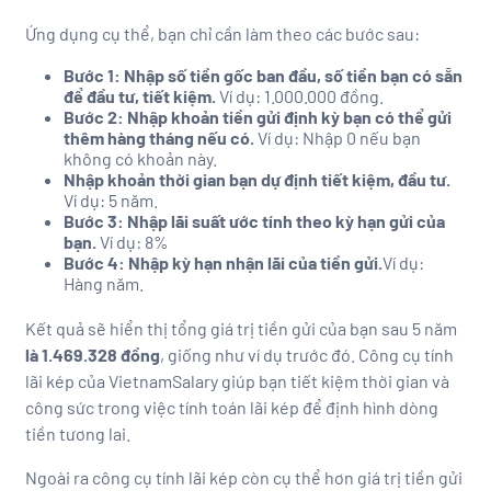
Ứng dụng cụ thể, bạn chỉ cần làm theo các bước sau:
Bước 1: Nhập số tiền gốc ban đầu, số tiền bạn có sẵn
để đầu tư, tiết kiệm.
Ví dụ: 1.000.000 đồng.
Bước 2: Nhập khoản tiền gửi định kỳ bạn có thể gửi
thêm hàng tháng nếu có.
Ví dụ: Nhập 0 nếu bạn
không có khoản này.
Nhập khoản thời gian bạn dự định tiết kiệm, đầu tư.
Ví dụ: 5 năm.
Bước 3: Nhập lãi suất ước tính theo kỳ hạn gửi của
bạn.
Ví dụ: 8%
Bước 4: Nhập kỳ hạn nhận lãi của tiền gửi.
Ví dụ:
Hàng năm.
Kết quả sẽ hiển thị tổng giá trị tiền gửi của bạn sau 5 năm
là 1.469.328 đồng
, giống như ví dụ trước đó. Công cụ tính
lãi kép của VietnamSalary giúp bạn tiết kiệm thời gian và
công sức trong việc tính toán lãi kép để định hình dòng
tiền tương lai.
Ngoài ra công cụ tính lãi kép còn cụ thể hơn giá trị tiền gửi