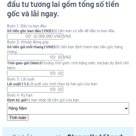
đầu tư tương lai gồm tổng số tiền
Lâm Nghiệp
gốc và lãi ngay.
Luật / Pháp lý
Môi trường
Bước 1: Đầu tư ban đầu
Số tiền gốc ban đầu (VNĐ)
Số tiền bạn có sẵn để đầu tư ban đầu.
Mới tốt nghiệp / Thực tập
VNĐ
Bước 2: Khoản đóng góp
Mỹ thuật / Nghệ thuật / Thiết kế
Số tiền gửi mỗi tháng (VNĐ)
Số tiền bạn định thêm vào tiền gốc hàng
tháng.
Ngân hàng
VNĐ
Thời gian gửi (Năm)
Khoảng thời gian, tính bằng năm, mà bạn dự định tiết
Nhà hàng / Khách sạn
kiệm.
Nhân sự
Bước 3: Lãi suất
Lãi suất (%)
Lãi suất ước tính theo kỳ hạn gửi của bạn.
Nội ngoại thất
Nông nghiệp
Bước 4: Kỳ hạn
Định kỳ gửi
Kỳ hạn nhận lãi tiền gửi của bạn.
Phi chính phủ / Phi lợi nhuận
Quảng cáo / Đối ngoại / Truyền Thông
Tính toán
Quản lý chất lượng (QA/QC)
Quản lý điều hành