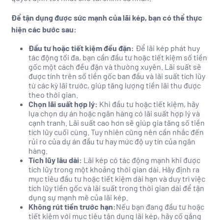
Để tận dụng được sức mạnh của lãi kép, bạn có thể thực
hiện các bước sau:
Đầu tư hoặc tiết kiệm đều đặn:
Để lãi kép phát huy
tác động tối đa, bạn cần đầu tư hoặc tiết kiệm số tiền
gốc một cách đều đặn và thường xuyên. Lãi suất sẽ
được tính trên số tiền gốc ban đầu và lãi suất tích lũy
từ các kỳ lãi trước, giúp tăng lượng tiền lãi thu được
theo thời gian.
Chọn lãi suất hợp lý:
Khi đầu tư hoặc tiết kiệm, hãy
lựa chọn dự án hoặc ngân hàng có lãi suất hợp lý và
cạnh tranh. Lãi suất cao hơn sẽ giúp gia tăng số tiền
tích lũy cuối cùng. Tuy nhiên cũng nên cần nhắc đến
rủi ro của dự án đầu tư hay mức độ uy tín của ngân
hàng.
Tích lũy lâu dài:
Lãi kép có tác động mạnh khi được
tích lũy trong một khoảng thời gian dài. Hãy định ra
mục tiêu đầu tư hoặc tiết kiệm dài hạn và duy trì việc
tích lũy tiền gốc và lãi suất trong thời gian dài để tận
dụng sự mạnh mẽ của lãi kép.
Không rút tiền trước hạn:
Nếu bạn đang đầu tư hoặc
tiết kiệm với mục tiêu tận dụng lãi kép, hãy cố gắng