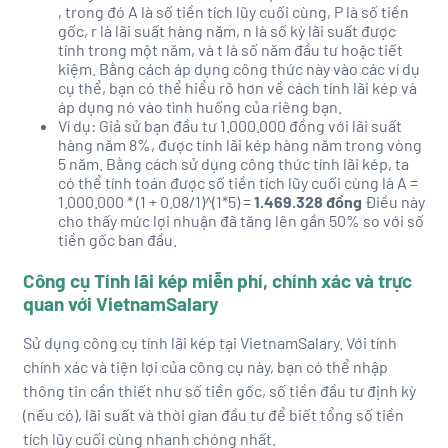
, trong đó A là số tiền tích lũy cuối cùng, P là số tiền
Vận chuyển / Giao nhận / Kho vận
gốc, r là lãi suất hàng năm, n là số kỳ lãi suất được
tính trong một năm, và t là số năm đầu tư hoặc tiết
Xây dựng
kiệm. Bằng cách áp dụng công thức này vào các ví dụ
Xuất nhập khẩu
cụ thể, bạn có thể hiểu rõ hơn về cách tính lãi kép và
áp dụng nó vào tình huống của riêng bạn.
Y tế / Chăm sóc sức khỏe
Ví dụ: Giả sử bạn đầu tư 1.000.000 đồng với lãi suất
hàng năm 8%, được tính lãi kép hàng năm trong vòng
Bảo trì / Sửa chữa
5 năm. Bằng cách sử dụng công thức tính lãi kép, ta
Ngành khác
có thể tính toán được số tiền tích lũy cuối cùng là A =
1.000.000 * (1 + 0.08/1)^(1*5) =
1.469.328 đồng
Điều này
cho thấy mức lợi nhuận đã tăng lên gần 50% so với số
tiền gốc ban đầu.
Công cụ Tính lãi kép miễn phí, chính xác và trực
quan với VietnamSalary
Sử dụng công cụ tính lãi kép tại VietnamSalary. Với tính
chính xác và tiện lợi của công cụ này, bạn có thể nhập
thông tin cần thiết như số tiền gốc, số tiền đầu tư định kỳ
(nếu có), lãi suất và thời gian đầu tư để biết tổng số tiền
tích lũy cuối cùng nhanh chóng nhất.